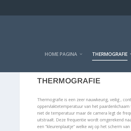
HOME PAGINA
THERMOGRAFIE
THERMOGRAFIE
Thermografie is een zeer nauwkeurig, veilig , c
oppervlaktetemperatuur van het paardenlichaam te
niet de temperatuur maar de camera legt de freque
uitstraalt. Deze frequentie wordt omgerekend na
een “kleurenplaatje” welke wij op het scherm van