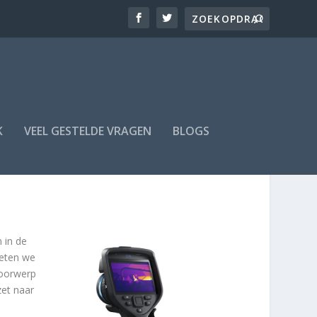
K
VEEL GESTELDE VRAGEN
BLOGS
 in de
meten we
voorwerp
zet naar