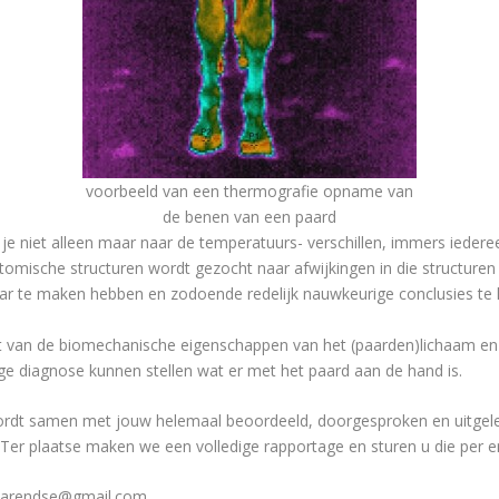
voorbeeld van een thermografie opname van
de benen van een paard
 niet alleen maar naar de temperatuurs- verschillen, immers iederee
omische structuren wordt gezocht naar afwijkingen in die structuren
ar te maken hebben en zodoende redelijk nauwkeurige conclusies te 
t van de biomechanische eigenschappen van het (paarden)lichaam en
ge diagnose kunnen stellen wat er met het paard aan de hand is.
ordt samen met jouw helemaal beoordeeld, doorgesproken en uitgeleg
. Ter plaatse maken we een volledige rapportage en sturen u die per e
nsarendse@gmail.com