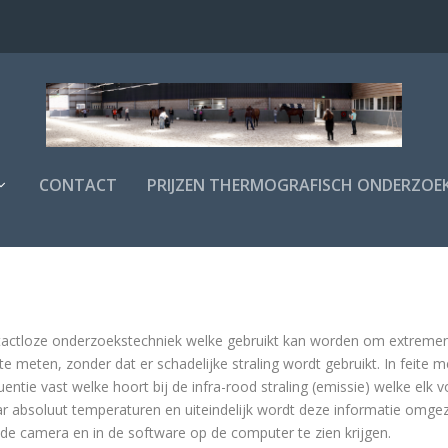
CONTACT
PRIJZEN THERMOGRAFISCH ONDERZOE
ontactloze onderzoekstechniek welke gebruikt kan worden om extremen
 meten, zonder dat er schadelijke straling wordt gebruikt. In feite 
ntie vast welke hoort bij de infra-rood straling (emissie) welke elk 
ar absoluut temperaturen en uiteindelijk wordt deze informatie omge
 de camera en in de software op de computer te zien krijgen.